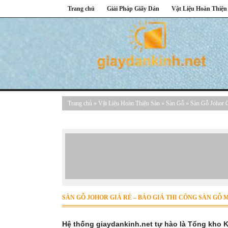
Trang chủ
Giải Pháp Giấy Dán
Vật Liệu Hoàn Thiện
Trang chủ
»
Vật Liệu Hoàn Thiện Sàn
»
Sàn Gỗ
»
Sàn Gỗ Johor 
SÀN GỖ JOHOR GIÁ RẺ – BÁO GIÁ THI CÔNG SÀN GỖ
Hệ thống giaydankinh.net tự hào là Tổng kho KO