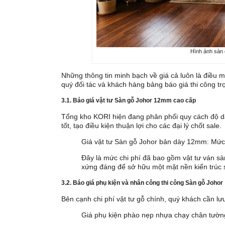
Hình ảnh sàn
Những thông tin minh bạch về giá cả luôn là điều 
quý đối tác và khách hàng bảng báo giá thi công trọ
3.1. Báo giá vật tư Sàn gỗ Johor 12mm cao cấp
Tổng kho KORI hiện đang phân phối quy cách độ d
tốt, tạo điều kiện thuận lợi cho các đại lý chốt sale.
Giá vật tư Sàn gỗ Johor bản dày 12mm: Mức
Đây là mức chi phí đã bao gồm vật tư ván sà
xứng đáng để sở hữu một mặt nền kiến trúc 
3.2. Báo giá phụ kiện và nhân công thi công Sàn gỗ Johor
Bên cạnh chi phí vật tư gỗ chính, quý khách cần lư
Giá phụ kiện phào nẹp nhựa chạy chân tườn