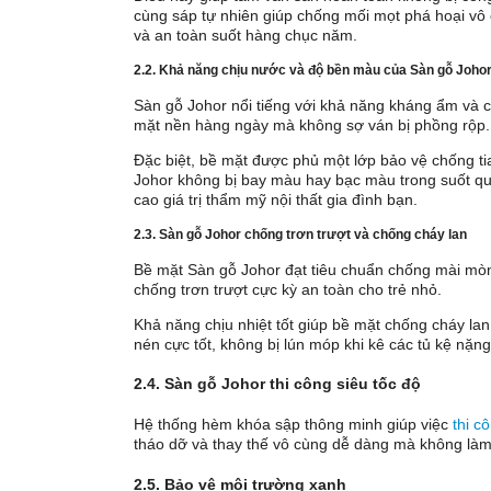
cùng sáp tự nhiên giúp chống mối mọt phá hoại vô
và an toàn suốt hàng chục năm.
2.2. Khả năng chịu nước và độ bền màu của Sàn gỗ Joho
Sàn gỗ Johor nổi tiếng với khả năng kháng ẩm và c
mặt nền hàng ngày mà không sợ ván bị phồng rộp.
Đặc biệt, bề mặt được phủ một lớp bảo vệ chống t
Johor không bị bay màu hay bạc màu trong suốt qu
cao giá trị thẩm mỹ nội thất gia đình bạn.
2.3. Sàn gỗ Johor chống trơn trượt và chống cháy lan
Bề mặt Sàn gỗ Johor đạt tiêu chuẩn chống mài mòn
chống trơn trượt cực kỳ an toàn cho trẻ nhỏ.
Khả năng chịu nhiệt tốt giúp bề mặt chống cháy lan 
nén cực tốt, không bị lún móp khi kê các tủ kệ nặng
2.4. Sàn gỗ Johor thi công siêu tốc độ
Hệ thống hèm khóa sập thông minh giúp việc
thi c
tháo dỡ và thay thế vô cùng dễ dàng mà không làm
2.5. Bảo vệ môi trường xanh