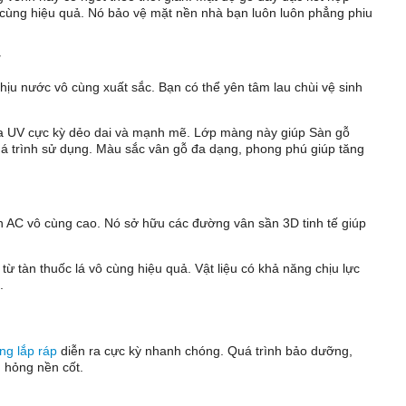
 cùng hiệu quả. Nó bảo vệ mặt nền nhà bạn luôn luôn phẳng phiu
r
hịu nước vô cùng xuất sắc. Bạn có thể yên tâm lau chùi vệ sinh
ia UV cực kỳ dẻo dai và mạnh mẽ. Lớp màng này giúp Sàn gỗ
á trình sử dụng. Màu sắc vân gỗ đa dạng, phong phú giúp tăng
 AC vô cùng cao. Nó sở hữu các đường vân sần 3D tinh tế giúp
từ tàn thuốc lá vô cùng hiệu quả. Vật liệu có khả năng chịu lực
.
ông lắp ráp
diễn ra cực kỳ nhanh chóng. Quá trình bảo dưỡng,
 hỏng nền cốt.