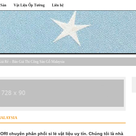
 Sàn
Vật Liệu Ốp Tường
Liên hệ
Giá Rẻ – Báo Giá Thi Công Sàn Gỗ Malaysia
 MALAYSIA
RI chuyên phân phối sỉ lẻ vật liệu uy tín. Chúng tôi là nhà