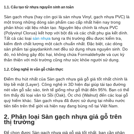
1.1. Cấu tạo từ nhựa nguyên sinh an toàn
Sàn gạch nhựa (hay còn gọi là sàn nhựa Vinyl, gạch nhựa PVC) là
một trong những dòng sản phẩm cao cấp nhất hiện nay trong
phân khúc vật liệu nhân tạo. Nguyên liệu chính là nhựa PVC
(Polyvinyl Clorua) kết hợp với bột đá và các chất phụ gia kết dính.
Tất cả các loại
sàn nhựa
tung ra thị trường đều được kiểm tra,
kiểm định chất lượng một cách chuẩn nhất. Đặc biệt, các dòng
sản phẩm tại giaydankinh.net đều sử dụng nhựa nguyên sinh. Do
đó, nó không gây độc hại, không chứa Formaldehyde và cực kỳ
thân thiện với môi trường cũng như sức khỏe người sử dụng.
1.2. Công nghệ in vân gỗ chân thực
Điểm thu hút nhất của Sàn gạch nhựa giả gỗ giá tốt nhất chính là
lớp bề mặt (Layer). Công nghệ in 3D hiện đại giúp tái tạo đường
nét vân gỗ sắc sảo, tinh tế giống như gỗ thật đến 95%. Bạn có thể
tìm thấy đủ loại vân từ Sồi (Oak), Óc chó (Walnut) đến các loại gỗ
quý hiếm khác. Sàn gạch nhựa đã được sử dụng tại nhiều nước
tiên tiến trên thế giới và hiện nay đang bùng nổ tại Việt Nam.
2. Phân loại Sàn gạch nhựa giả gỗ trên
thị trường
Để chọn được Sàn gạch nhựa giả gỗ giá tốt nhất, bạn cần phân