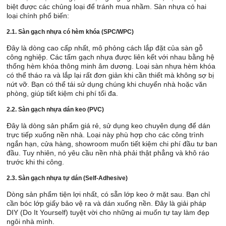
biệt được các chủng loại để tránh mua nhầm. Sàn nhựa có hai
loại chính phổ biến:
2.1. Sàn gạch nhựa có hèm khóa (SPC/WPC)
Đây là dòng cao cấp nhất, mô phỏng cách lắp đặt của sàn gỗ
công nghiệp. Các tấm gạch nhựa được liên kết với nhau bằng hệ
thống hèm khóa thông minh âm dương. Loại sàn nhựa hèm khóa
có thể tháo ra và lắp lại rất đơn giản khi cần thiết mà không sợ bị
nứt vỡ. Bạn có thể tái sử dụng chúng khi chuyển nhà hoặc văn
phòng, giúp tiết kiệm chi phí tối đa.
2.2. Sàn gạch nhựa dán keo (PVC)
Đây là dòng sản phẩm giá rẻ, sử dụng keo chuyên dụng để dán
trực tiếp xuống nền nhà. Loại này phù hợp cho các công trình
ngắn hạn, cửa hàng, showroom muốn tiết kiệm chi phí đầu tư ban
đầu. Tuy nhiên, nó yêu cầu nền nhà phải thật phẳng và khô ráo
trước khi thi công.
2.3. Sàn gạch nhựa tự dán (Self-Adhesive)
Dòng sản phẩm tiện lợi nhất, có sẵn lớp keo ở mặt sau. Bạn chỉ
cần bóc lớp giấy bảo vệ ra và dán xuống nền. Đây là giải pháp
DIY (Do It Yourself) tuyệt vời cho những ai muốn tự tay làm đẹp
ngôi nhà mình.