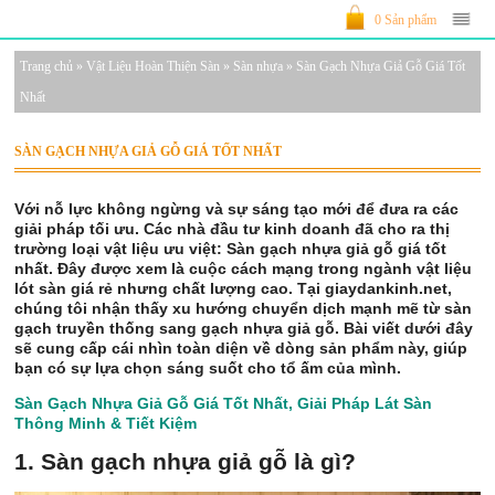
0 Sản phẩm
Trang chủ
»
Vật Liệu Hoàn Thiện Sàn
»
Sàn nhựa
»
Sàn Gạch Nhựa Giả Gỗ Giá Tốt
Nhất
SÀN GẠCH NHỰA GIẢ GỖ GIÁ TỐT NHẤT
Với nỗ lực không ngừng và sự sáng tạo mới để đưa ra các
giải pháp tối ưu. Các nhà đầu tư kinh doanh đã cho ra thị
trường loại vật liệu ưu việt: Sàn gạch nhựa giả gỗ giá tốt
nhất. Đây được xem là cuộc cách mạng trong ngành vật liệu
lót sàn giá rẻ nhưng chất lượng cao. Tại giaydankinh.net,
chúng tôi nhận thấy xu hướng chuyển dịch mạnh mẽ từ sàn
gạch truyền thống sang gạch nhựa giả gỗ. Bài viết dưới đây
sẽ cung cấp cái nhìn toàn diện về dòng sản phẩm này, giúp
bạn có sự lựa chọn sáng suốt cho tổ ấm của mình.
Sàn Gạch Nhựa Giả Gỗ Giá Tốt Nhất, Giải Pháp Lát Sàn
Thông Minh & Tiết Kiệm
1. Sàn gạch nhựa giả gỗ là gì?