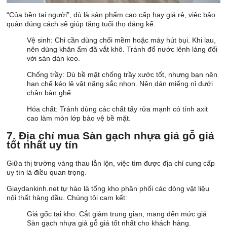
“Của bền tại người”, dù là sản phẩm cao cấp hay giá rẻ, việc bảo
quản đúng cách sẽ giúp tăng tuổi thọ đáng kể.
Vệ sinh: Chỉ cần dùng chổi mềm hoặc máy hút bụi. Khi lau,
nên dùng khăn ẩm đã vắt khô. Tránh đổ nước lênh láng đối
với sàn dán keo.
Chống trầy: Dù bề mặt chống trầy xước tốt, nhưng bạn nên
hạn chế kéo lê vật nặng sắc nhọn. Nên dán miếng nỉ dưới
chân bàn ghế.
Hóa chất: Tránh dùng các chất tẩy rửa mạnh có tính axit
cao làm mòn lớp bảo vệ bề mặt.
7. Địa chỉ mua Sàn gạch nhựa giả gỗ giá
tốt nhất uy tín
Giữa thị trường vàng thau lẫn lộn, việc tìm được địa chỉ cung cấp
uy tín là điều quan trọng.
Giaydankinh.net tự hào là tổng kho phân phối các dòng vật liệu
nội thất hàng đầu. Chúng tôi cam kết:
Giá gốc tại kho: Cắt giảm trung gian, mang đến mức giá
Sàn gạch nhựa giả gỗ giá tốt nhất cho khách hàng.