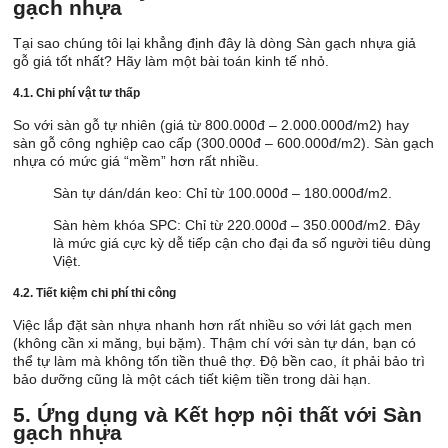
gạch nhựa
Tại sao chúng tôi lại khẳng định đây là dòng Sàn gạch nhựa giả
gỗ giá tốt nhất? Hãy làm một bài toán kinh tế nhỏ.
4.1. Chi phí vật tư thấp
So với sàn gỗ tự nhiên (giá từ 800.000đ – 2.000.000đ/m2) hay
sàn gỗ công nghiệp cao cấp (300.000đ – 600.000đ/m2). Sàn gạch
nhựa có mức giá “mềm” hơn rất nhiều.
Sàn tự dán/dán keo: Chỉ từ 100.000đ – 180.000đ/m2.
Sàn hèm khóa SPC: Chỉ từ 220.000đ – 350.000đ/m2. Đây
là mức giá cực kỳ dễ tiếp cận cho đại đa số người tiêu dùng
Việt.
4.2. Tiết kiệm chi phí thi công
Việc lắp đặt sàn nhựa nhanh hơn rất nhiều so với lát gạch men
(không cần xi măng, bụi bặm). Thậm chí với sàn tự dán, bạn có
thể tự làm mà không tốn tiền thuê thợ. Độ bền cao, ít phải bảo trì
bảo dưỡng cũng là một cách tiết kiệm tiền trong dài hạn.
5. Ứng dụng và Kết hợp nội thất với Sàn
gạch nhựa