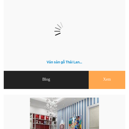
Ván sàn gỗ Thái Lan...
Blog
Xem