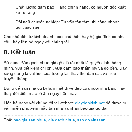
Chất lượng đảm bảo: Hàng chính hãng, có nguồn gốc xuất
xứ rõ ràng.
Đội ngũ chuyên nghiệp: Tư vấn tận tâm, thi công nhanh
gọn, sạch sẽ.
Các nhà đầu tư kinh doanh, các chủ thầu hay hộ gia đình có nhu
cầu, hãy liên hệ ngay với chúng tôi.
8. Kết luận
Sử dụng Sàn gạch nhựa giả gỗ giá tốt nhất là quyết định thông
minh, vừa tiết kiệm chi phí, vừa đảm bảo thẩm mỹ và độ bền. Đây
xứng đáng là vật liệu của tương lai, thay thế dần các vật liệu
truyền thống.
Đừng để sàn nhà cũ kỹ làm mất đi vẻ đẹp của ngôi nhà bạn. Hãy
thay đổi diện mạo tổ ấm ngay hôm nay.
Liên hệ ngay với chúng tôi tại website
giaydankinh.net
để được tư
vấn miễn phí, xem mẫu tận nhà và nhận báo giá ưu đãi.
Thẻ:
bao gia san nhua
,
gia gach nhua
,
san go vinasan