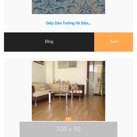
Giấy Dán Tường Và Dán...
Blog
Xem
[X]
Sàn gỗ giá tốt nhất...