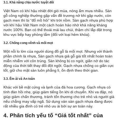
3.1. Khả năng chịu nước tuyệt đối
Việt Nam có khí hậu nhiệt đới gió mùa, nóng ẩm mưa nhiều. Sàn
gỗ công nghiệp thường gặp vấn đề trương nở khi gặp nước, còn
gạch men thì bị “đổ mồ hôi” khi trời nồm. Sàn gạch nhựa phù hợp
với khí hậu Việt Nam một cách hoàn hảo nhờ khả năng kháng
nước 100%. Bạn có thể thoải mái lau chùi, thậm chí lắp đặt trong
khu vực bếp hay phòng tắm (đối với loại hèm khóa).
3.2. Chống cong vênh và mối mọt
Một nỗi lo lớn của người dùng đồ gỗ là mối mọt. Nhưng với thành
phần chính là nhựa, Sàn gạch nhựa giả gỗ giá tốt nhất hoàn toàn
miễn nhiễm với côn trùng. Sàn không bị co ngót, giãn nở do tác
động của thời tiết thay đổi đột ngột. Gạch nhựa chống co giãn cực
tốt, giữ cho mặt sàn luôn phẳng lì, ổn định theo thời gian.
3.3. Êm ái và An toàn
Khác với bề mặt cứng và lạnh của đá hoa cương. Gạch nhựa có
tính đàn hồi nhẹ, giúp giảm tiếng ồn khi di chuyển. Khi va đập, nó
giúp giảm chấn thương, tránh tổn thương cho trẻ nhỏ và người già
nếu chẳng may vấp ngã. Sử dụng ván sàn gạch nhựa đang được
rất nhiều gia đình có trẻ nhỏ ưu ái bởi sự an toàn này.
4. Phân tích yếu tố “Giá tốt nhất” của