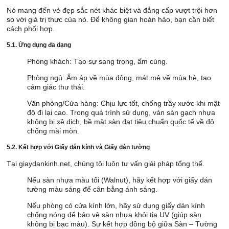
Nó mang đến vẻ đẹp sắc nét khác biệt và đẳng cấp vượt trội hơn
so với giá trị thực của nó. Để không gian hoàn hảo, bạn cần biết
cách phối hợp.
5.1. Ứng dụng đa dạng
Phòng khách: Tạo sự sang trọng, ấm cúng.
Phòng ngủ: Ấm áp về mùa đông, mát mẻ về mùa hè, tạo
cảm giác thư thái.
Văn phòng/Cửa hàng: Chịu lực tốt, chống trầy xước khi mật
độ đi lại cao. Trong quá trình sử dụng, ván sàn gạch nhựa
không bị xê dịch, bề mặt sàn đạt tiêu chuẩn quốc tế về độ
chống mài mòn.
5.2. Kết hợp với Giấy dán kính và Giấy dán tường
Tại giaydankinh.net, chúng tôi luôn tư vấn giải pháp tổng thể.
Nếu sàn nhựa màu tối (Walnut), hãy kết hợp với giấy dán
tường màu sáng để cân bằng ánh sáng.
Nếu phòng có cửa kính lớn, hãy sử dụng giấy dán kính
chống nóng để bảo vệ sàn nhựa khỏi tia UV (giúp sàn
không bị bạc màu). Sự kết hợp đồng bộ giữa Sàn – Tường