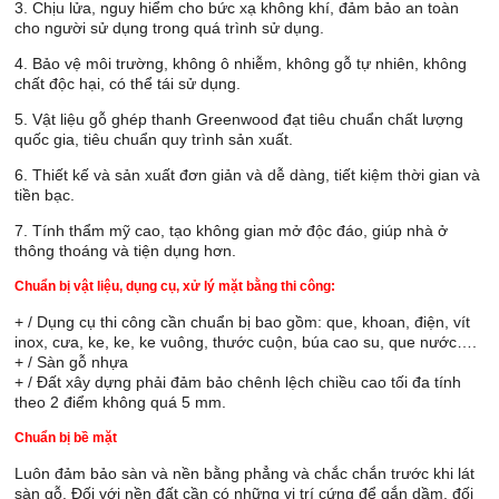
3. Chịu lửa, nguy hiểm cho bức xạ không khí, đảm bảo an toàn
cho người sử dụng trong quá trình sử dụng.
4. Bảo vệ môi trường, không ô nhiễm, không gỗ tự nhiên, không
chất độc hại, có thể tái sử dụng.
5. Vật liệu gỗ ghép thanh Greenwood đạt tiêu chuẩn chất lượng
quốc gia, tiêu chuẩn quy trình sản xuất.
6. Thiết kế và sản xuất đơn giản và dễ dàng, tiết kiệm thời gian và
tiền bạc.
7. Tính thẩm mỹ cao, tạo không gian mở độc đáo, giúp nhà ở
thông thoáng và tiện dụng hơn.
Chuẩn bị vật liệu, dụng cụ, xử lý mặt bằng thi công:
+ / Dụng cụ thi công cần chuẩn bị bao gồm: que, khoan, điện, vít
inox, cưa, ke, ke, ke vuông, thước cuộn, búa cao su, que nước….
+ / Sàn gỗ nhựa
+ / Đất xây dựng phải đảm bảo chênh lệch chiều cao tối đa tính
theo 2 điểm không quá 5 mm.
Chuẩn bị bề mặt
Luôn đảm bảo sàn và nền bằng phẳng và chắc chắn trước khi lát
sàn gỗ. Đối với nền đất cần có những vị trí cứng để gắn dầm, đối