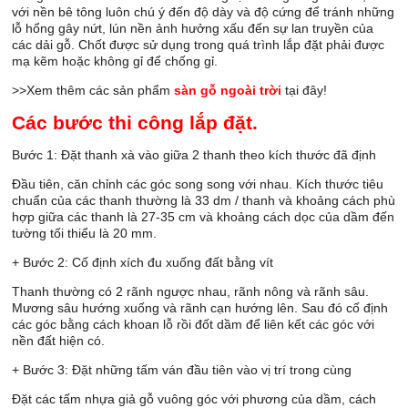
với nền bê tông luôn chú ý đến độ dày và độ cứng để tránh những
lỗ hổng gây nứt, lún nền ảnh hưởng xấu đến sự lan truyền của
các dải gỗ. Chốt được sử dụng trong quá trình lắp đặt phải được
mạ kẽm hoặc không gỉ để chống gỉ.
>>Xem thêm các sản phẩm
sàn gỗ ngoài trời
tại đây!
Các bước thi công lắp đặt.
Bước 1: Đặt thanh xà vào giữa 2 thanh theo kích thước đã định
Đầu tiên, căn chỉnh các góc song song với nhau. Kích thước tiêu
chuẩn của các thanh thường là 33 dm / thanh và khoảng cách phù
hợp giữa các thanh là 27-35 cm và khoảng cách dọc của dầm đến
tường tối thiểu là 20 mm.
+ Bước 2: Cố định xích đu xuống đất bằng vít
Thanh thường có 2 rãnh ngược nhau, rãnh nông và rãnh sâu.
Mương sâu hướng xuống và rãnh cạn hướng lên. Sau đó cố định
các góc bằng cách khoan lỗ rồi đốt dầm để liên kết các góc với
nền đất hiện có.
+ Bước 3: Đặt những tấm ván đầu tiên vào vị trí trong cùng
Đặt các tấm nhựa giả gỗ vuông góc với phương của dầm, cách