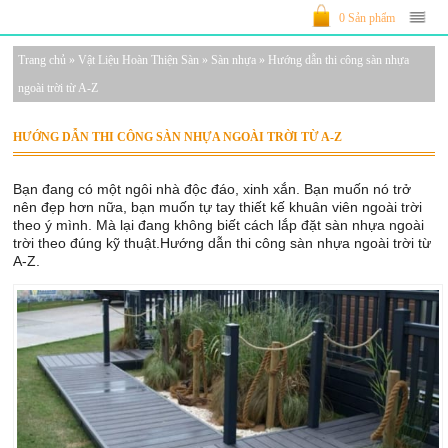
0 Sản phẩm
Trang chủ
»
Vật Liệu Hoàn Thiện Sàn
»
Sàn nhựa
»
Hướng dẫn thi công sàn nhựa
ngoài trời từ A-Z
HƯỚNG DẪN THI CÔNG SÀN NHỰA NGOÀI TRỜI TỪ A-Z
Bạn đang có một ngôi nhà độc đáo, xinh xắn. Bạn muốn nó trở
nên đẹp hơn nữa, bạn muốn tự tay thiết kế khuân viên ngoài trời
theo ý mình. Mà lại đang không biết cách lắp đặt sàn nhựa ngoài
trời theo đúng kỹ thuật.Hướng dẫn thi công sàn nhựa ngoài trời từ
A-Z.