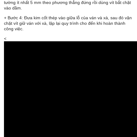
tường ít nhất 5 mm theo phương thẳng đứng rồi dùng vít bắt chặt
vào dầm.
+ Bước 4: Đưa kim cốt thép vào giữa lỗ của ván và xà, sau đó vặn
chặt vít giữ ván với xà, lặp lại quy trình cho đến khi hoàn thành
công việc.
<