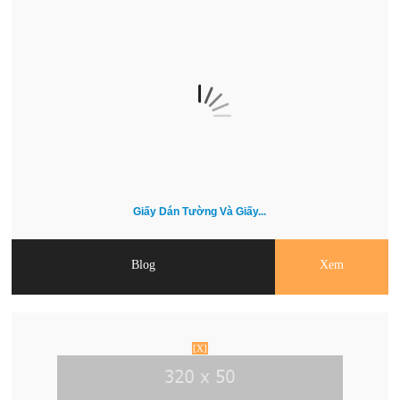
Giấy Dán Tường Và Giấy...
Blog
Xem
[X]